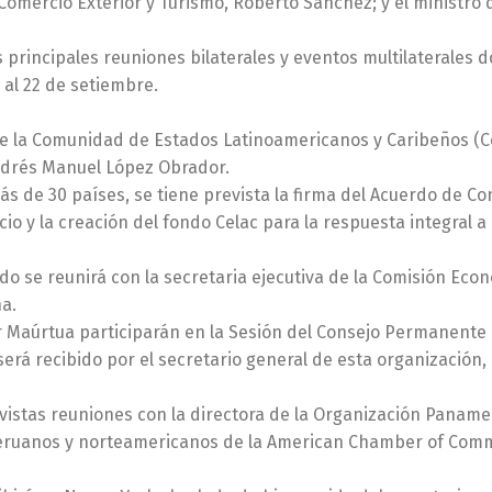
Comercio Exterior y Turismo, Roberto Sánchez; y el ministro 
las principales reuniones bilaterales y eventos multilaterales 
7 al 22 de setiembre.
 de la Comunidad de Estados Latinoamericanos y Caribeños (Ce
Andrés Manuel López Obrador.
s de 30 países, se tiene prevista la firma del Acuerdo de Co
io y la creación del fondo Celac para la respuesta integral a
ado se reunirá con la secretaria ejecutiva de la Comisión Eco
na.
ler Maúrtua participarán en la Sesión del Consejo Permanente
erá recibido por el secretario general de esta organización, 
vistas reuniones con la directora de la Organización Panam
os peruanos y norteamericanos de la American Chamber of Co