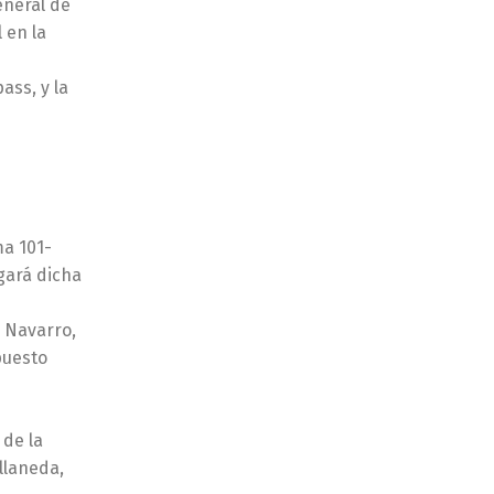
eneral de
 en la
ass, y la
ma 101-
gará dicha
s Navarro,
puesto
 de la
llaneda,