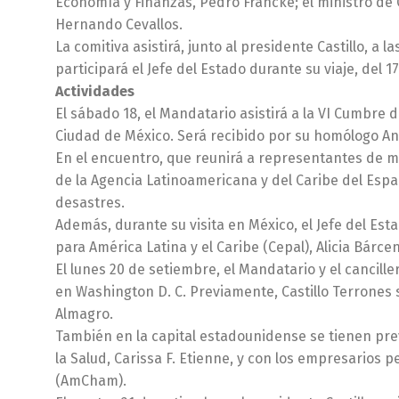
Economía y Finanzas, Pedro Francke; el ministro de 
Hernando Cevallos.
La comitiva asistirá, junto al presidente Castillo, a 
participará el Jefe del Estado durante su viaje, del 1
Actividades
El sábado 18, el Mandatario asistirá a la VI Cumbre
Ciudad de México. Será recibido por su homólogo 
En el encuentro, que reunirá a representantes de má
de la Agencia Latinoamericana y del Caribe del Espac
desastres.
Además, durante su visita en México, el Jefe del Est
para América Latina y el Caribe (Cepal), Alicia Bárce
El lunes 20 de setiembre, el Mandatario y el cancil
en Washington D. C. Previamente, Castillo Terrones s
Almagro.
También en la capital estadounidense se tienen pre
la Salud, Carissa F. Etienne, y con los empresari
(AmCham).