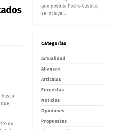
que postula Pedro Castillo,
stados
se incluye...
Categorías
Actualidad
Alianzas
Articulos
Encuestas
e busca
Noticias
a que
Opiniones
Propuestas
stro de