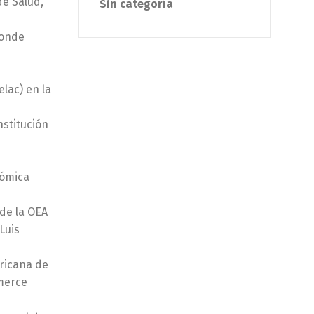
de Salud,
Sin categoría
donde
lac) en la
nstitución
nómica
 de la OEA
Luis
ericana de
mmerce