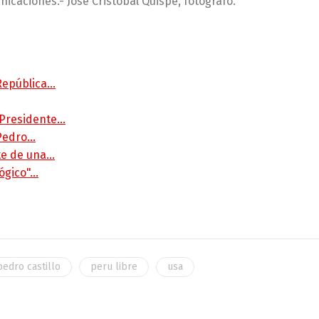
caciones.- José Cristóbal Quispe, fotógrafo.
 República…
 Presidente…
 Pedro…
rte de una…
lógico"…
pedro castillo
peru libre
usa