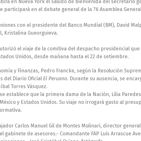
cibirá en Nueva York el saludo de bienvenida del secretario g
 participará en el debate general de la 76 Asamblea General
uniones con el presidente del Banco Mundial (BM), David Malp
, Kristalina Gueorguieva.
utorizó el viaje de la comitiva del despacho presidencial que
Estados Unidos, desde mañana hasta el 22 de setiembre.
onomía y Finanzas, Pedro Francke, según la Resolución Supre
 del Diario Oficial
El Peruano
. Durante su ausencia, se encar
níbal Torres Vásquez.
se establece que la primera dama de la Nación, Lilia Parede
 México y Estados Unidos. Su viaje no irrogará gasto al presu
normativa.
ajador Carlos Manuel Gil de Montes Molinari, director general
del gabinete de asesores.- Comandante FAP Luis Arrascue Ave