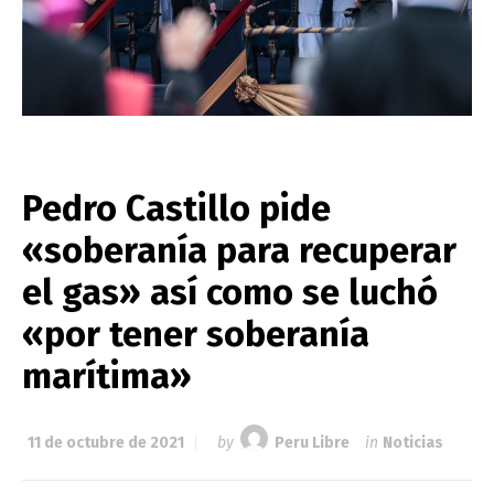
Pedro Castillo pide
«soberanía para recuperar
el gas» así como se luchó
«por tener soberanía
marítima»
11 de octubre de 2021
by
Peru Libre
in
Noticias