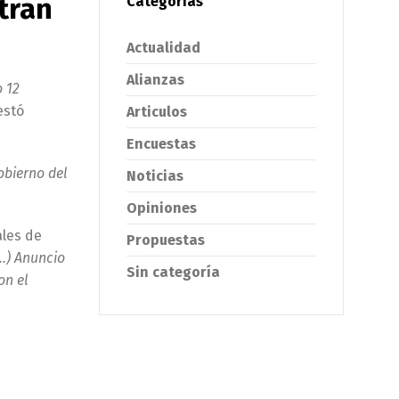
tran
Categorías
Actualidad
Alianzas
 12
estó
Articulos
Encuestas
obierno del
Noticias
Opiniones
ales de
Propuestas
(…) Anuncio
Sin categoría
on el