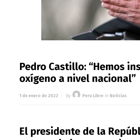
Pedro Castillo: “Hemos in
oxígeno a nivel nacional”
1 de enero de 2022
by
Peru Libre
in
Noticias
El presidente de la Repúbl