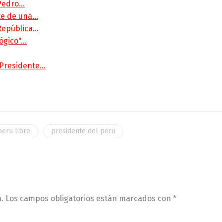
 Pedro…
rte de una…
 República…
lógico"…
 Presidente…
peru libre
presidente del peru
.
Los campos obligatorios están marcados con
*