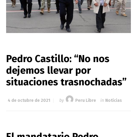
Pedro Castillo: “No nos
dejemos llevar por
situaciones trasnochadas”
4 de octubre de 2021
by
Peru Libre
in
Noticias
El mandatario Pedro