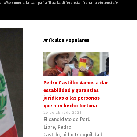
o: «Me sumo a la campaña ‘Haz la diferencia, frena la violencia'»
Artículos Populares
Pedro Castillo: Vamos a dar
estabilidad y garantías
jurídicas a las personas
que han hecho fortuna
25 de abril de 2021
El candidato de Perú
Libre, Pedro
Castillo, pidio tranquilidad