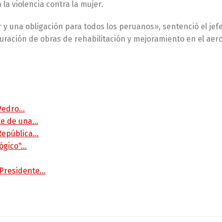
a violencia contra la mujer.
r y una obligación para todos los peruanos», sentenció el jef
uguración de obras de rehabilitación y mejoramiento en el ae
 Pedro…
rte de una…
 República…
lógico"…
 Presidente…