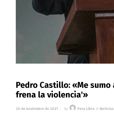
Pedro Castillo: «Me sumo a
frena la violencia'»
26 de noviembre de 2021
by
Peru Libre
in
Noticias