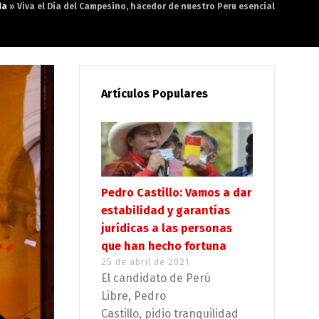
da
»
Viva el Día del Campesino, hacedor de nuestro Peru esencial
Artículos Populares
Pedro Castillo: Vamos a dar
estabilidad y garantías
jurídicas a las personas
que han hecho fortuna
25 de abril de 2021
El candidato de Perú
Libre, Pedro
Castillo, pidio tranquilidad