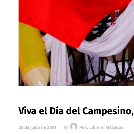
Viva el Día del Campesino
25 de junio de 2021
by
Peru Libre
in
Articulos