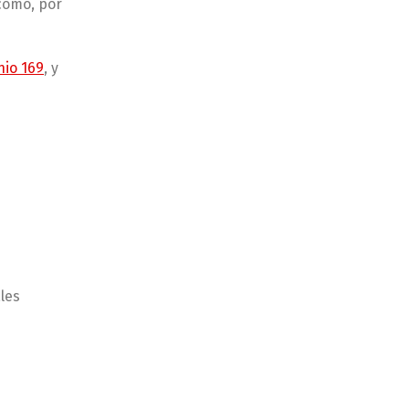
 como, por
io 169
, y
les