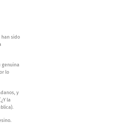
 han sido
a
su genuina
or lo
adanos, y
¿Y la
blica).
esino.