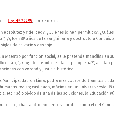
de la
Ley N° 29785
), entre otros.
 absolutez y fidelidad?. ¿Quiénes lo han permitido?, ¿Cuáles
”, ¿Y, los 289 años de la sanguinaria y destructora Conquist
siglos de calvario y despojo.
r un Maestro por función social, se le pretende mancillar en 
lo están, “gringuitos teñidos en falsa peluquería?”, asistan p
nciones con verdad y justicia histórica.
a Municipalidad en Lima, pedía más cobros de trámites ciud
umanas reales; casi nada, máxime en un universo covid-19 (
ia, etc.? sólo olvido de una de las soluciones, la Educación Pú
n. Los dejo hasta otro momento valorable, como el del Camp