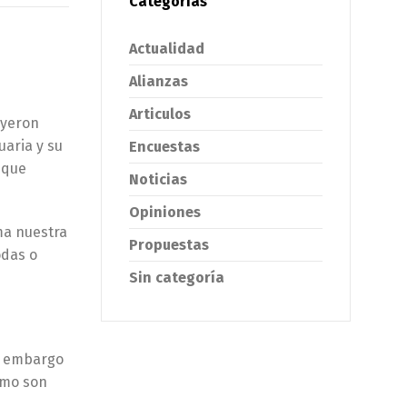
Categorías
Actualidad
Alianzas
Articulos
uyeron
uaria y su
Encuestas
 que
Noticias
Opiniones
ma nuestra
Propuestas
odas o
Sin categoría
in embargo
omo son