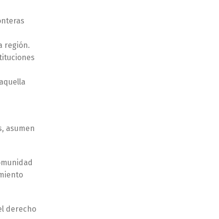
onteras
 región.
tituciones
aquella
ás, asumen
comunidad
imiento
el derecho