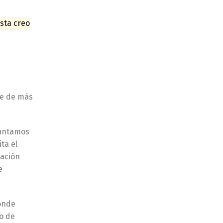
sta creo
re de más
juntamos
ta el
cación
e
donde
to de