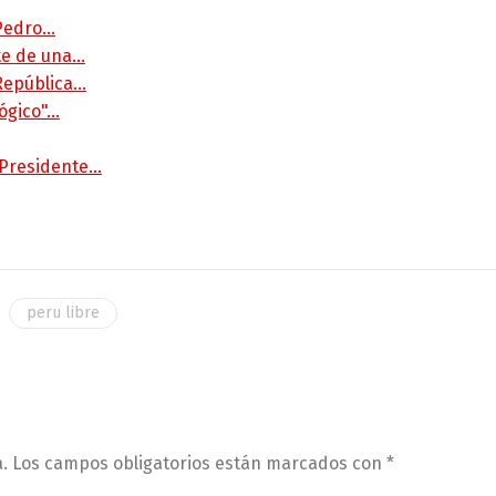
 Pedro…
rte de una…
 República…
lógico"…
 Presidente…
peru libre
.
Los campos obligatorios están marcados con
*