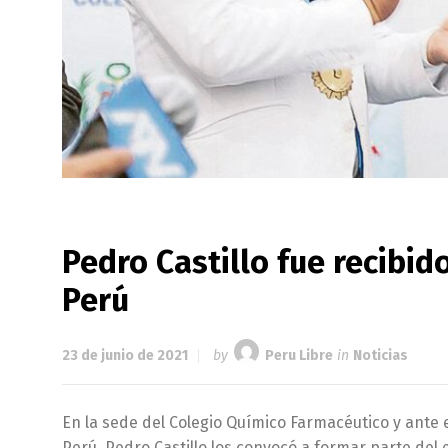
Pedro Castillo fue recibid
Perú
23 de junio de 2021
by
Peru Libre
in
Noticias
En la sede del Colegio Químico Farmacéutico y ante 
Perú, Pedro Castillo los convocó a formar parte del e