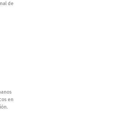
onal de
 manos
icos en
ión.