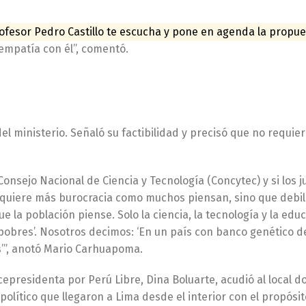
fesor Pedro Castillo te escucha y pone en agenda la propue
mpatía con él”, comentó.
el ministerio. Señaló su factibilidad y precisó que no requie
Consejo Nacional de Ciencia y Tecnología (Concytec) y si los 
equiere más burocracia como muchos piensan, sino que debili
 la población piense. Solo la ciencia, la tecnología y la edu
s pobres’. Nosotros decimos: ‘En un país con banco genético d
s’”, anotó Mario Carhuapoma.
cepresidenta por Perú Libre, Dina Boluarte, acudió al local 
olítico que llegaron a Lima desde el interior con el propósi