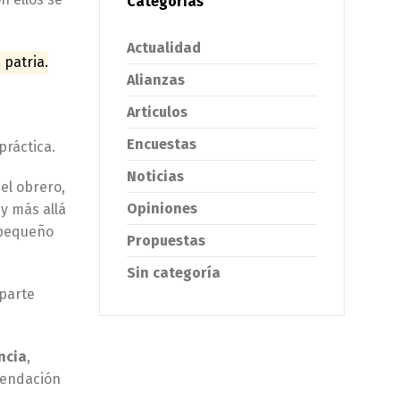
Categorías
Actualidad
 patria.
Alianzas
Articulos
Encuestas
práctica.
Noticias
el obrero,
Opiniones
 y más allá
 pequeño
Propuestas
Sin categoría
 parte
ncia
,
omendación