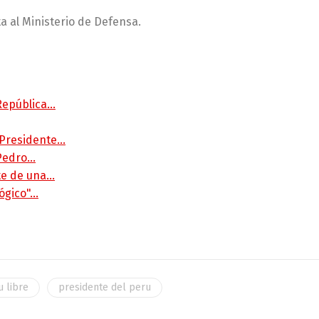
a al Ministerio de Defensa.
 República…
 Presidente…
 Pedro…
rte de una…
lógico"…
u libre
presidente del peru