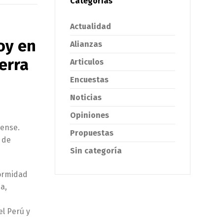
Categorías
Actualidad
hoy en
Alianzas
erra
Articulos
Encuestas
Noticias
Opiniones
rense.
Propuestas
a de
Sin categoría
formidad
a,
el Perú y