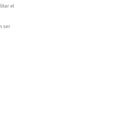
itar el
n ser