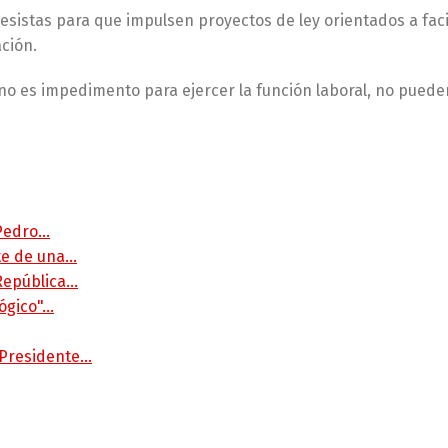
sistas para que impulsen proyectos de ley orientados a facil
ción.
 no es impedimento para ejercer la función laboral, no puede
 Pedro…
rte de una…
 República…
lógico"…
 Presidente…