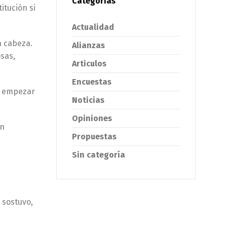
Categorías
itución si
Actualidad
la cabeza.
Alianzas
osas,
Articulos
Encuestas
ue empezar
Noticias
Opiniones
on
Propuestas
Sin categoría
 sostuvo,