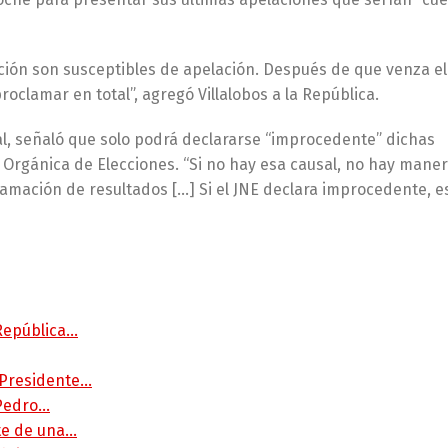
ción son susceptibles de apelación. Después de que venza el
roclamar en total”, agregó Villalobos a la República.
ral, señaló que solo podrá declararse “improcedente” dichas
ey Orgánica de Elecciones. “Si no hay esa causal, no hay mane
lamación de resultados […] Si el JNE declara improcedente, e
 República…
 Presidente…
 Pedro…
rte de una…