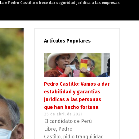
da
»
Pedro Castillo ofrece dar seguridad jurídica a las empresas
Artículos Populares
Pedro Castillo: Vamos a dar
estabilidad y garantías
jurídicas a las personas
que han hecho fortuna
25 de abril de 2021
El candidato de Perú
Libre, Pedro
Castillo, pidio tranquilidad