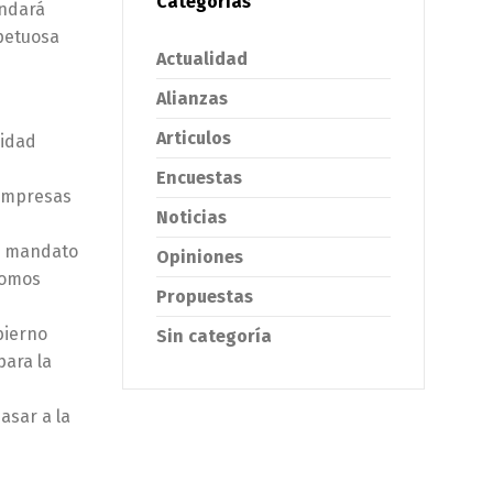
Categorías
indará
spetuosa
Actualidad
Alianzas
Articulos
ridad
Encuestas
 empresas
Noticias
el mandato
Opiniones
somos
Propuestas
bierno
Sin categoría
para la
asar a la