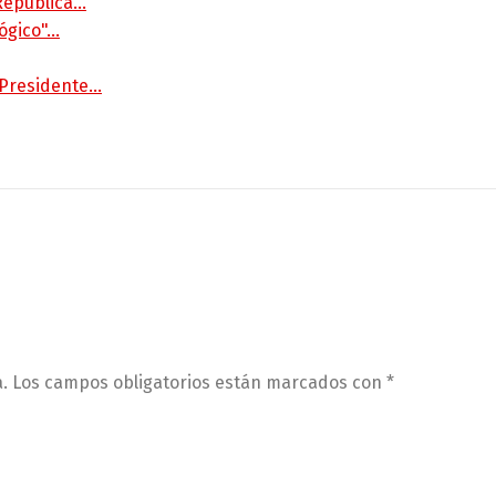
 República…
lógico"…
 Presidente…
.
Los campos obligatorios están marcados con
*