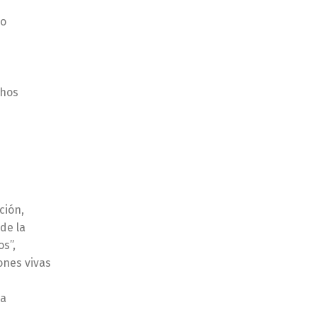
ro
chos
ción,
de la
s”,
ones vivas
la