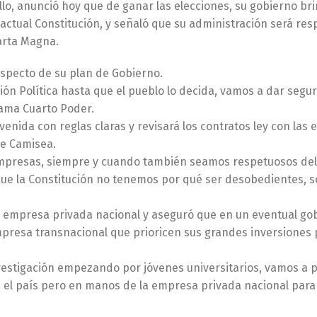
llo, anunció hoy que de ganar las elecciones, su gobierno br
 actual Constitución, y señaló que su administración será re
Carta Magna.
respecto de su plan de Gobierno.
ón Política hasta que el pueblo lo decida, vamos a dar segu
rama Cuarto Poder.
enida con reglas claras y revisará los contratos ley con las
de Camisea.
 empresas, siempre y cuando también seamos respetuosos d
toque la Constitución no tenemos por qué ser desobedientes, 
la empresa privada nacional y aseguró que en un eventual go
empresa transnacional que prioricen sus grandes inversiones 
nvestigación empezando por jóvenes universitarios, vamos a p
 el país pero en manos de la empresa privada nacional para