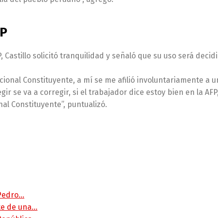
FP
 Castillo solicitó tranquilidad y señaló que su uso será deci
ional Constituyente, a mí se me afilió involuntariamente a u
r se va a corregir, si el trabajador dice estoy bien en la AFP
al Constituyente”, puntualizó.
 Pedro…
rte de una…