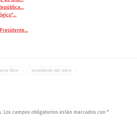
 República…
lógico"…
 Presidente…
peru libre
presidente del peru
.
Los campos obligatorios están marcados con
*