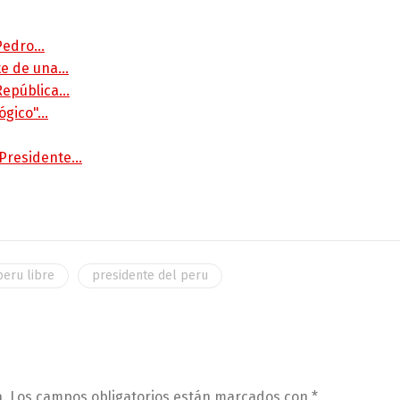
 Pedro…
rte de una…
 República…
lógico"…
 Presidente…
peru libre
presidente del peru
.
Los campos obligatorios están marcados con
*