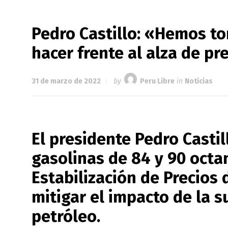
Pedro Castillo: «Hemos t
hacer frente al alza de p
31 de marzo de 2022
by
Peru Libre
in
Noticias
El presidente Pedro Castil
gasolinas de 84 y 90 octa
Estabilización de Precios
mitigar el impacto de la s
petróleo.