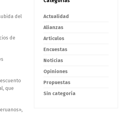
Categorías
Actualidad
subida del
Alianzas
cios de
Articulos
Encuestas
es
Noticias
Opiniones
descuento
Propuestas
al, que
Sin categoría
peruanos»,