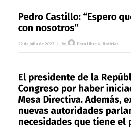
Pedro Castillo: “Espero q
con nosotros”
22 de julio de 2022
by
Peru Libre
in
Noticias
El presidente de la Repúbl
Congreso por haber inicia
Mesa Directiva. Además, e
nuevas autoridades parla
necesidades que tiene el p