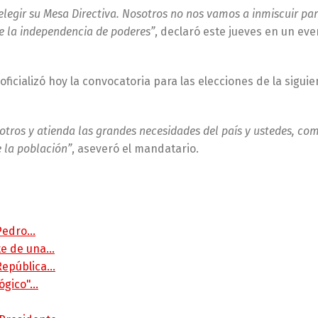
egir su Mesa Directiva. Nosotros no nos vamos a inmiscuir pa
e la independencia de poderes”
, declaró este jueves en un ev
ficializó hoy la convocatoria para las elecciones de la sigui
otros y atienda las grandes necesidades del país y ustedes, c
 la población”
, aseveró el mandatario.
 Pedro…
rte de una…
 República…
lógico"…