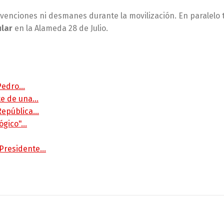
rvenciones ni desmanes durante la movilización. En paralelo
ular
en la Alameda 28 de Julio.
 Pedro…
rte de una…
 República…
lógico"…
 Presidente…