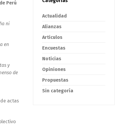
Categorías
 de Perú
Actualidad
ia ni
Alianzas
Articulos
za en
Encuestas
Noticias
tas y
Opiniones
nmenso de
Propuestas
Sin categoría
 de actas
olectivo