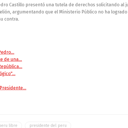
dro Castillo presentó una tutela de derechos solicitando al j
elión, argumentando que el Ministerio Público no ha logrado
u contra.
 Pedro…
rte de una…
 República…
lógico"…
 Presidente…
peru libre
presidente del peru