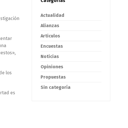
Categorías
Actualidad
estigación
Alianzas
Articulos
tentar
una
Encuestas
uestos»,
Noticias
Opiniones
de los
Propuestas
Sin categoría
ertad es