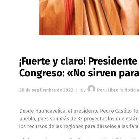
¡Fuerte y claro! President
Congreso: «No sirven par
28 de septiembre de 2022
by
Peru Libre
in
Notici
Desde Huancavelica, el presidente Pedro Castillo Te
pueblo, pues son más de 33 proyectos los que están
los recursos de las regiones para dárselos a las fam