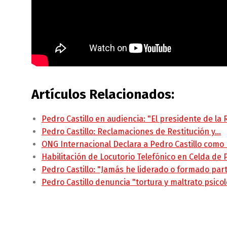
Artículos Relacionados:
Pedro Castillo en audiencia: "El presidente de la
Pedro Castillo: Reclamaciones de Restitución y…
ONG Internacional Declara a Pedro Castillo como
Habilitación de Locutorio Telefónico en Celda de
Pedro Castillo: "Jamás he liderado o formado pa
Pedro Castillo denuncia "tortura y maltrato psico