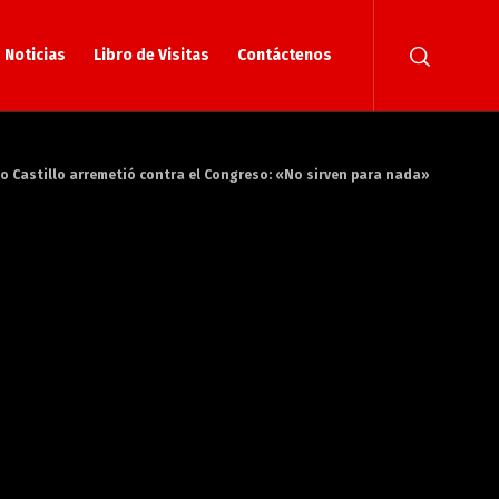
Noticias
Libro de Visitas
Contáctenos
dro Castillo arremetió contra el Congreso: «No sirven para nada»