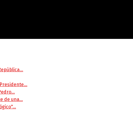
 República…
 Presidente…
 Pedro…
rte de una…
lógico"…