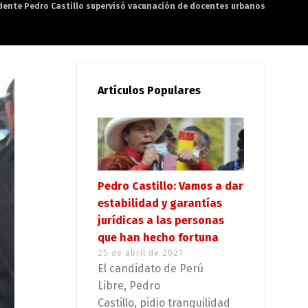
dente Pedro Castillo supervisó vacunación de docentes urbanos
Artículos Populares
Pedro Castillo: Vamos a dar
estabilidad y garantías
jurídicas a las personas
que han hecho fortuna
25 de abril de 2021
El candidato de Perú
Libre, Pedro
Castillo, pidio tranquilidad