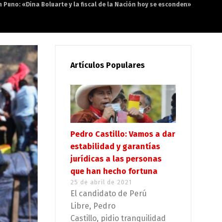
n Puno: «Dina Boluarte y la fiscal de la Nación hoy se esconden»
Artículos Populares
Pedro Castillo: Vamos a dar
estabilidad y garantías
jurídicas a las personas
que han hecho fortuna
25 de abril de 2021
El candidato de Perú
Libre, Pedro
Castillo, pidio tranquilidad