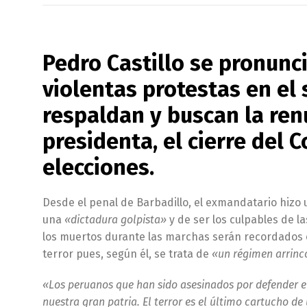
Pedro Castillo se pronunci
violentas protestas en el 
respaldan y buscan la ren
presidenta, el cierre del 
elecciones.
Desde el penal de Barbadillo, el exmandatario hizo u
una
«dictadura golpista»
y de ser los culpables de l
los muertos durante las marchas serán recordados 
terror pues, según él, se trata de
«un régimen arrinc
«Los peruanos que han sido asesinados por defender el 
nuestra gran patria. El terror es el último cartucho de