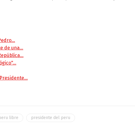
 Pedro…
rte de una…
 República…
lógico"…
 Presidente…
peru libre
presidente del peru