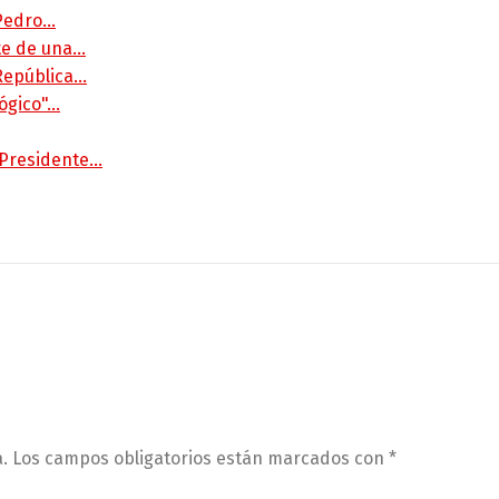
 Pedro…
rte de una…
 República…
lógico"…
 Presidente…
.
Los campos obligatorios están marcados con
*