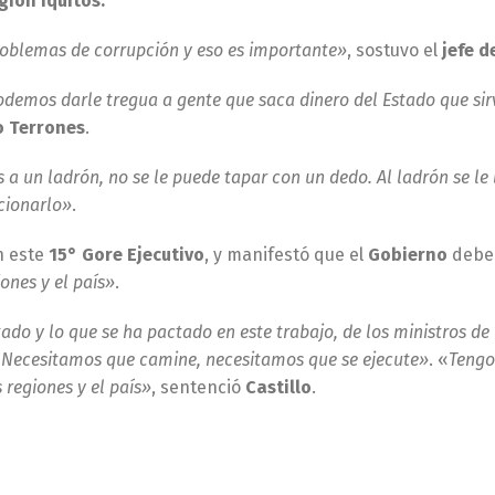
egión Iquitos.
oblemas de corrupción y eso es importante»
, sostuvo el
jefe d
odemos darle tregua a gente que saca dinero del Estado que sir
o Terrones
.
a un ladrón, no se le puede tapar con un dedo. Al ladrón se le
ncionarlo»
.
n este
15° Gore Ejecutivo
, y manifestó que el
Gobierno
debe
ones y el país»
.
do y lo que se ha pactado en este trabajo, de los ministros de
. Necesitamos que camine, necesitamos que se ejecute»
. «
Tengo
 regiones y el país»
, sentenció
Castillo
.