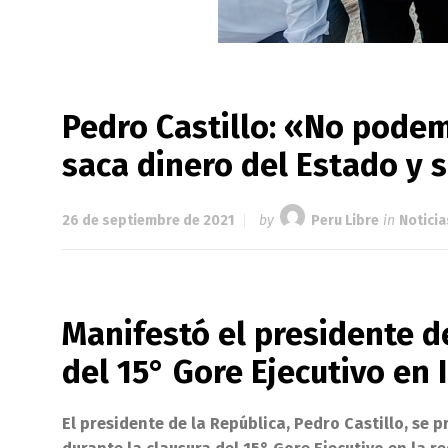
Pedro Castillo: «No podem
saca dinero del Estado y se
26 de septiembre de 2021
by
Peru Libre
in
Noticia
Manifestó el presidente d
del 15° Gore Ejecutivo en I
El presidente de la República, Pedro Castillo, se 