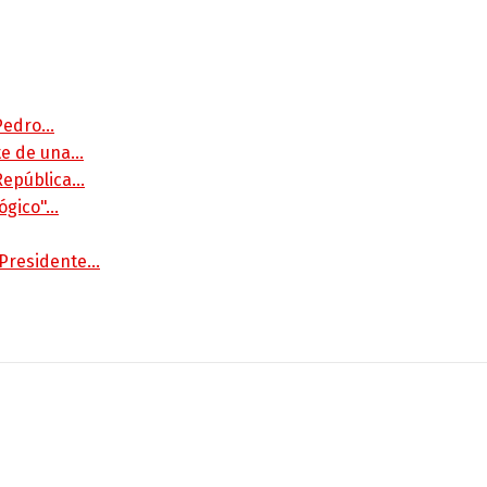
 Pedro…
rte de una…
 República…
lógico"…
 Presidente…