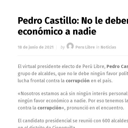
Pedro Castillo: No le debe
económico a nadie
18 de junio de 2021
by
Peru Libre
in
Noticias
El virtual presidente electo de Perú Libre,
Pedro Cas
grupo de alcaldes, que no le debe ningún favor polít
lucha frontal contra la
corrupción
en el país.
«Nosotros estamos acá sin ningún interés personal n
ningún favor económico a nadie. Por eso tenemos la
contra la
corrupción
«, pronunció en el encuentro.
El candidato presidencial se reunió con 600 alcalde
en el distrito de Cieneguilla.