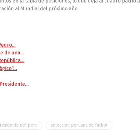
ntos en la tabla de posiciones, lo que deja al cuadro patrio a
icación al Mundial del próximo año.
 Pedro…
rte de una…
 República…
lógico"…
 Presidente…
residente del peru
seleccion peruana de futbol