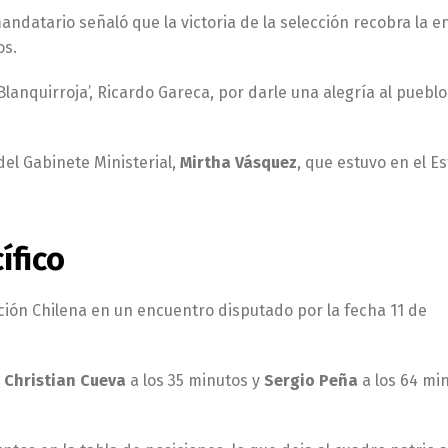
andatario señaló que la victoria de la selección recobra la e
os.
Blanquirroja’, Ricardo Gareca, por darle una alegría al puebl
del Gabinete Ministerial,
Mirtha Vásquez
, que estuvo en el E
ífico
cción Chilena en un encuentro disputado por la fecha 11 de
r
Christian Cueva
a los 35 minutos y
Sergio Peña
a los 64 mi