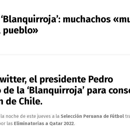
la ‘Blanquirroja’: muchachos «
l pueblo»
witter, el presidente Pedro
 de la
‘Blanquirroja’
para cons
ón de
Chile
.
ó la noche de este jueves a la
Selección Peruana de Fútbol
tr
por las
Eliminatorias a Qatar 2022
.