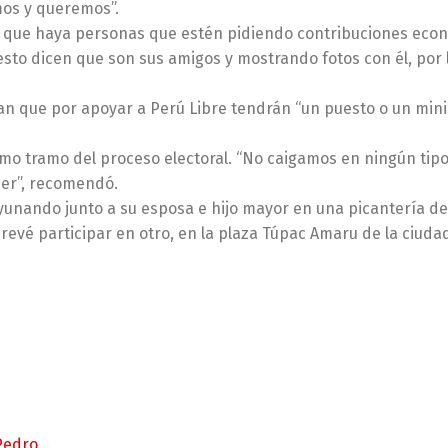
mos y queremos”.
ó que haya personas que estén pidiendo contribuciones eco
sto dicen que son sus amigos y mostrando fotos con él, por 
an que por apoyar a Perú Libre tendrán “un puesto o un mini
ltimo tramo del proceso electoral. “No caigamos en ningún tip
ner”, recomendó.
unando junto a su esposa e hijo mayor en una picantería de 
revé participar en otro, en la plaza Túpac Amaru de la ciuda
 Pedro…