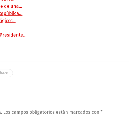
rte de una…
 República…
lógico"…
 Presidente…
hazo
.
Los campos obligatorios están marcados con
*