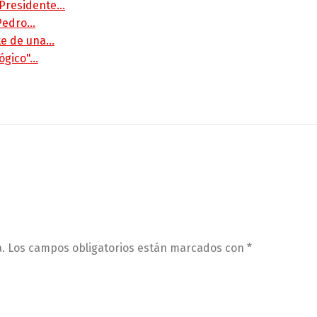
 Presidente…
 Pedro…
rte de una…
lógico"…
.
Los campos obligatorios están marcados con
*