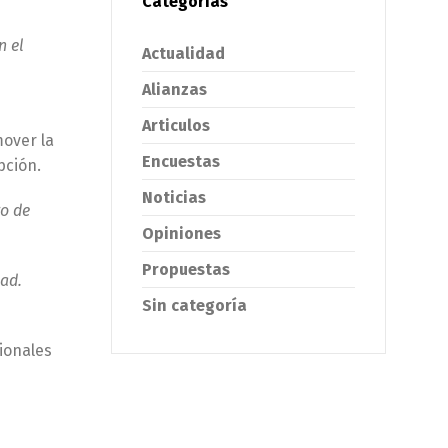
Categorías
n el
Actualidad
Alianzas
Articulos
over la
Encuestas
pción.
Noticias
ro de
Opiniones
Propuestas
dad.
Sin categoría
cionales