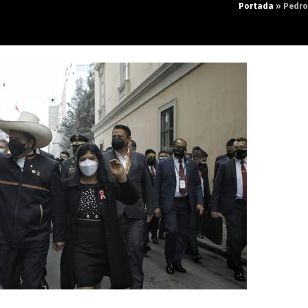
Portada
»
Pedro