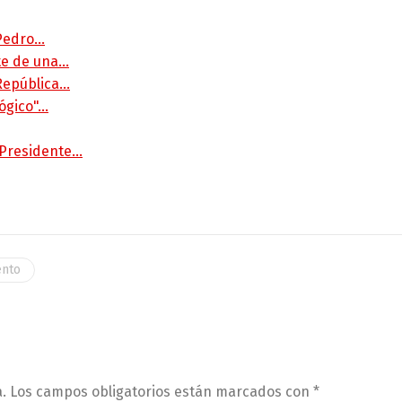
 Pedro…
rte de una…
 República…
lógico"…
 Presidente…
ento
.
Los campos obligatorios están marcados con
*