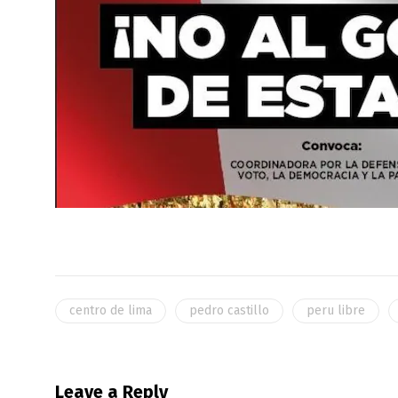
centro de lima
pedro castillo
peru libre
Leave a Reply