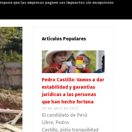
propone que las empresas paguen sus impuestos sin excepciones
Artículos Populares
Pedro Castillo: Vamos a dar
estabilidad y garantías
jurídicas a las personas
que han hecho fortuna
25 de abril de 2021
El candidato de Perú
Libre, Pedro
Castillo, pidio tranquilidad