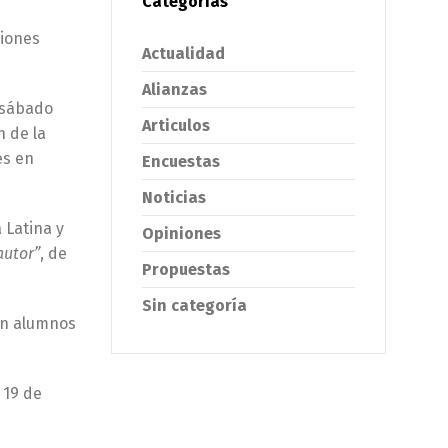
Categorías
ciones
Actualidad
Alianzas
 sábado
Articulos
n de la
es en
Encuestas
Noticias
 Latina y
Opiniones
autor”
, de
Propuestas
Sin categoría
con alumnos
 19 de