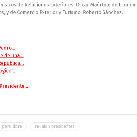
inistros de Relaciones Exteriores, Óscar Maúrtua; de Econom
os; y de Comercio Exterior y Turismo, Roberto Sánchez.
 Pedro…
rte de una…
 República…
lógico"…
 Presidente…
peru libre
reunion presidentes