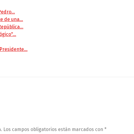
 Pedro…
rte de una…
 República…
lógico"…
 Presidente…
.
Los campos obligatorios están marcados con
*