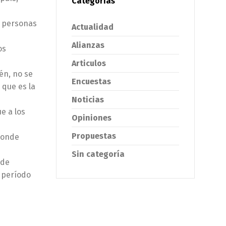
Categorías
o personas
Actualidad
Alianzas
os
Articulos
én, no se
Encuestas
 que es la
Noticias
e a los
Opiniones
Propuestas
 donde
Sin categoría
 de
l período