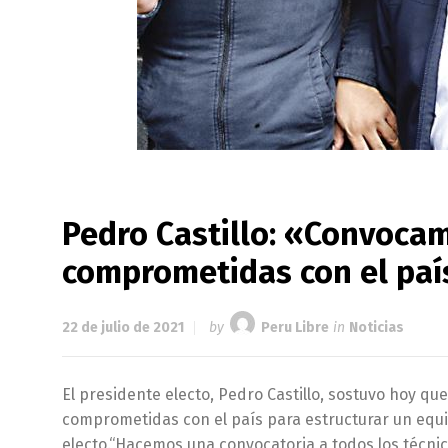
Pedro Castillo: «Convocam
comprometidas con el paí
22 de julio de 2021
by
Peru Libre
in
Noticias
El presidente electo, Pedro Castillo, sostuvo hoy q
comprometidas con el país para estructurar un equ
electo.“Hacemos una convocatoria a todos los técnic