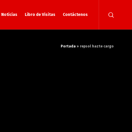
Noticias
Libro de Visitas
Contáctenos
Portada
»
repsol hazte cargo