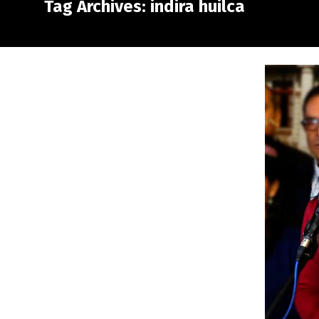
Tag Archives: indira huilca