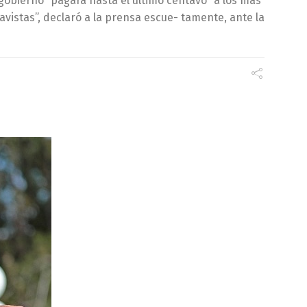
 gobierno “pagará hasta el último centavo” a los más
avistas”, declaró a la prensa escue- tamente, ante la