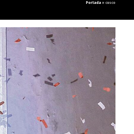
Portada
»
cusco