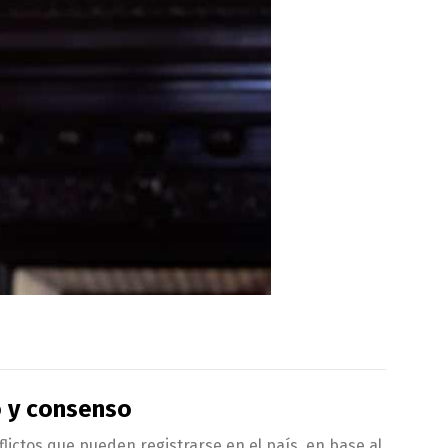
o y consenso
flictos que pueden registrarse en el país, en base al