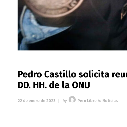
Pedro Castillo solicita re
DD. HH. de la ONU
22 de enero de 2023
by
Peru Libre
in
Noticias