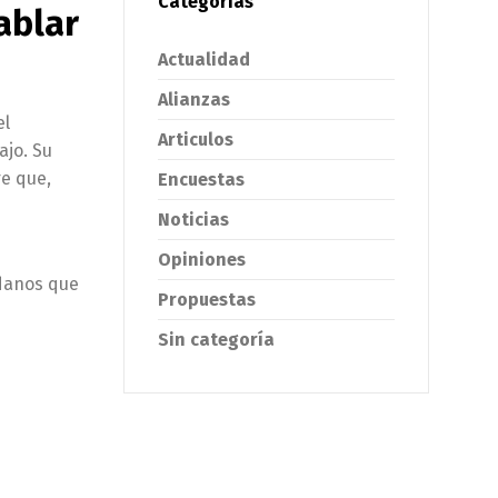
Categorías
ablar
Actualidad
Alianzas
el
Articulos
ajo. Su
re que,
Encuestas
Noticias
Opiniones
adanos que
Propuestas
Sin categoría