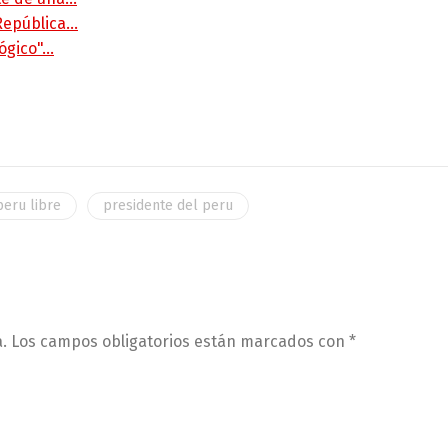
 República…
lógico"…
peru libre
presidente del peru
.
Los campos obligatorios están marcados con
*