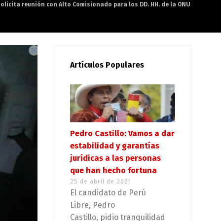
solicita reunión con Alto Comisionado para los DD. HH. de la ONU
Artículos Populares
Pedro Castillo: Vamos a dar
estabilidad y garantías
jurídicas a las personas
que han hecho fortuna
25 de abril de 2021
El candidato de Perú
Libre, Pedro
Castillo, pidio tranquilidad