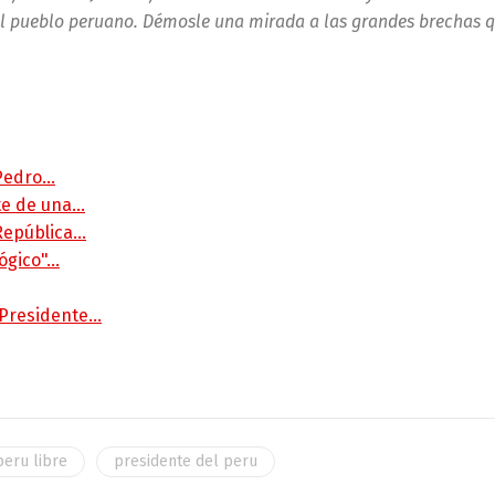
l pueblo peruano. Démosle una mirada a las grandes brechas q
 Pedro…
rte de una…
 República…
lógico"…
 Presidente…
peru libre
presidente del peru