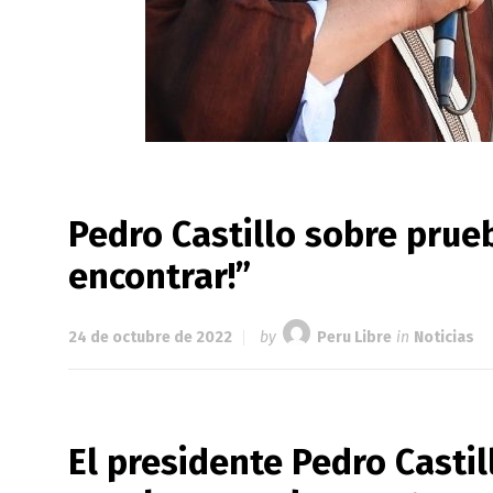
Pedro Castillo sobre prueb
encontrar!”
24 de octubre de 2022
by
Peru Libre
in
Noticias
El presidente Pedro Casti