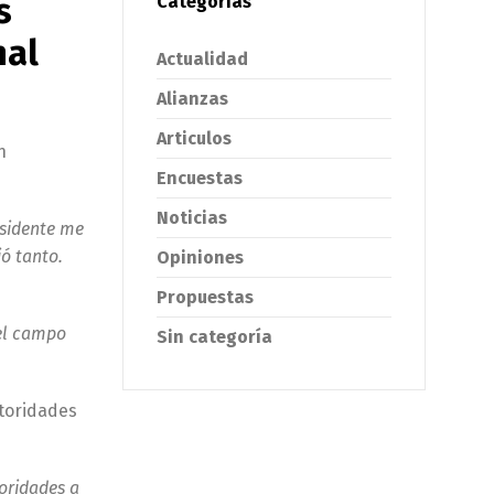
s
Categorías
nal
Actualidad
Alianzas
Articulos
n
Encuestas
Noticias
esidente me
ió tanto.
Opiniones
Propuestas
el campo
Sin categoría
utoridades
toridades a