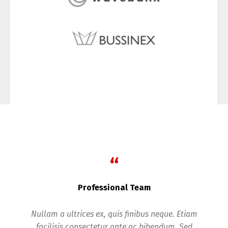
“
Professional Team
Nullam a ultrices ex, quis finibus neque. Etiam
facilisis consectetur ante ac bibendum. Sed
ve