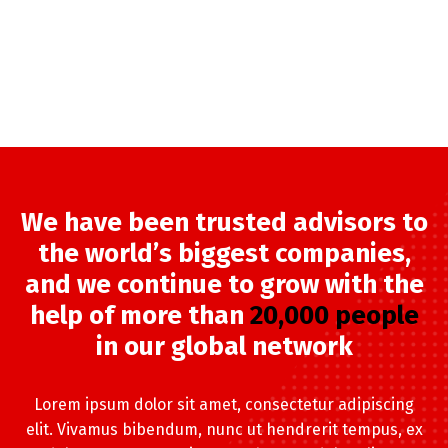
We have been trusted advisors to
the world’s biggest companies,
and we continue to grow with the
help of more than
20,000 people
in our global network
Lorem ipsum dolor sit amet, consectetur adipiscing
elit. Vivamus bibendum, nunc ut hendrerit tempus, ex