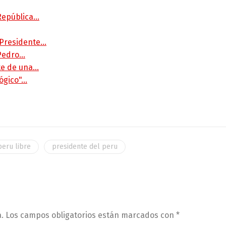
 República…
 Presidente…
 Pedro…
rte de una…
lógico"…
peru libre
presidente del peru
.
Los campos obligatorios están marcados con
*