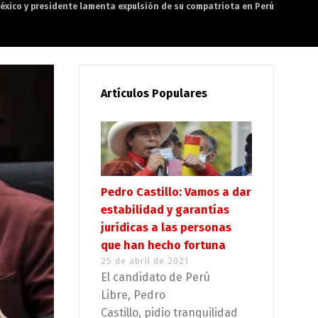
 México y presidente lamenta expulsión de su compatriota en Perú
Artículos Populares
Pedro Castillo: Vamos a dar
estabilidad y garantías
jurídicas a las personas
que han hecho fortuna
25 de abril de 2021
El candidato de Perú
Libre, Pedro
Castillo, pidio tranquilidad