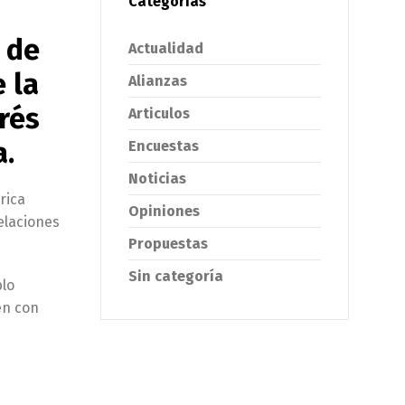
Categorías
 de
Actualidad
 la
Alianzas
drés
Articulos
a.
Encuestas
Noticias
rica
Opiniones
Relaciones
Propuestas
Sin categoría
blo
en con