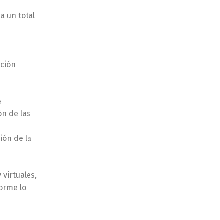
a un total
ación
e
ón de las
ión de la
 virtuales,
forme lo