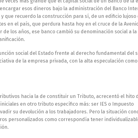
e veces más grande que el capital social de un Banco de la 
 encargar esos dineros bajo la administración del Banco Inte
y que recuerdo la construcción para sí, de un edificio lujoso
tes en el país, que perdura hasta hoy en el cruce de la Aveni
er de los años, ese banco cambió su denominación social a la
nificación.
unción social del Estado frente al derecho fundamental del s
ciativa de la empresa privada, con la alta especulación como
ibutivos hacia la de constituir un Tributo, acrecentó el hito 
niciales en otro tributo específico más: ser IES o Impuesto
evadir su devolución a los trabajadores. Pero la situación con
ros personalizados como correspondía tener individualizabl
ión.