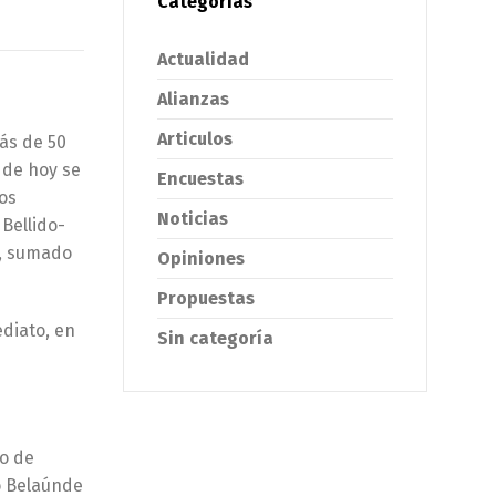
Categorías
Actualidad
Alianzas
Articulos
ás de 50
s de hoy se
Encuestas
os
Noticias
Bellido-
s, sumado
Opiniones
Propuestas
ediato, en
Sin categoría
co de
o Belaúnde