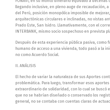
FONAVI, en su monto dinerario equivalió a decenas d
llegando inclusive, en pleno auge de recaudación, a
del Perú, posición monopólica imposible de mejorar, 
arquitectónicas circulares e inclinadas, no vistas an
Prado Este, San Isidro. Llamativamente, con el corr
INTERBANK, mismo socio sospechoso en prevista pla
Después de esta experiencia pública pasiva, como f
humano de acceso a una vivienda, todo pasó a la ini
no como Acuerdo Social.
II. ANÁLISIS
El hecho de variar la naturaleza de sus Aportes contr
problemática. Para luego, transformar esos aportes i
extraordinario de solidaridad, con lo cual se buscó 
que no se habrían diseñado o conservado los regist
general, no se contaba con cuentas claras de actuac