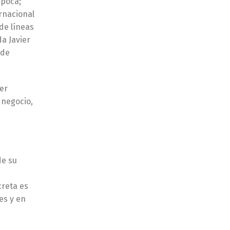
época;
rnacional
 de líneas
da Javier
 de
er
 negocio,
de su
creta es
es y en