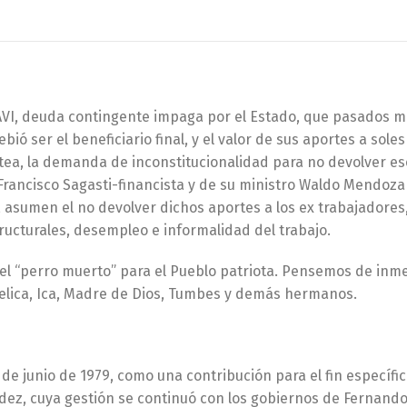
AVI, deuda contingente impaga por el Estado, que pasados m
ió ser el beneficiario final, y el valor de sus aportes a sole
tea, la demanda de inconstitucionalidad para no devolver es
 Francisco Sagasti-financista y de su ministro Waldo Mendoza 
, asumen el no devolver dichos aportes a los ex trabajadore
ructurales, desempleo e informalidad del trabajo.
a del “perro muerto” para el Pueblo patriota. Pensemos de inm
elica, Ica, Madre de Dios, Tumbes y demás hermanos.
de junio de 1979, como una contribución para el fin específi
údez, cuya gestión se continuó con los gobiernos de Fernand