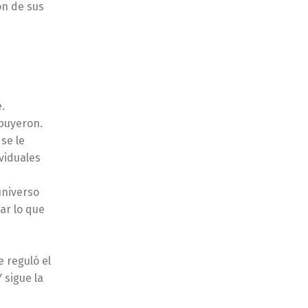
ón de sus
.
ibuyeron.
se le
viduales
universo
ar lo que
 reguló el
 sigue la