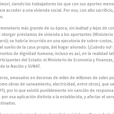
ujimori, siendo los trabajadores los que con sus aportes mens
a acceder a una vivienda social. Por eso, con alto sacrificio,
s.
monetario más grande de su época, sin lealtad y lejos de con
y otorgar préstamos de vivienda a los aportantes (Ministerio
erú); se habría incurrido en una ejecutoria de sobre-costos, 
l sueño de la casa propia, del hogar añorado. (¡Cuándo no! : 
montos de dignidad humana; incluso es así, en la realidad lab
ticipantes del Estado: el Ministerio de Economía y Finanzas,
de la Nación y SUNAT.
eros, amasados en decenas de miles de millones de soles po
como obras de saneamiento, electricidad, entre otros), que s
91), por lo que existió puniblemente sin sanción de responsa
or esa aplicación distinta a la establecida, y afectar el serv
stinados.