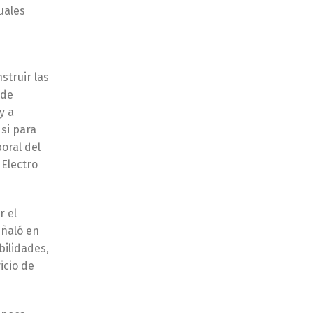
uales
struir las
 de
y a
si para
oral del
 Electro
r el
eñaló en
bilidades,
icio de