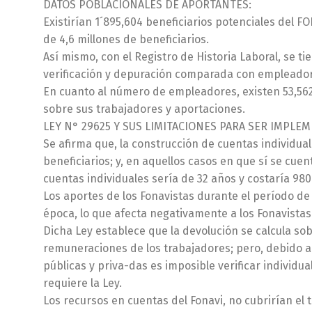
DATOS POBLACIONALES DE APORTANTES:
Existirían 1´895,604 beneficiarios potenciales del F
de 4,6 millones de beneficiarios.
Así mismo, con el Registro de Historia Laboral, se t
verificación y depuración comparada con empleadore
En cuanto al número de empleadores, existen 53,56
sobre sus trabajadores y aportaciones.
LEY N° 29625 Y SUS LIMITACIONES PARA SER IMPLE
Se afirma que, la construcción de cuentas individual
beneficiarios; y, en aquellos casos en que sí se cue
cuentas individuales sería de 32 años y costaría 980
Los aportes de los Fonavistas durante el período de 
época, lo que afecta negativamente a los Fonavista
Dicha Ley establece que la devolución se calcula so
remuneraciones de los trabajadores; pero, debido a l
públicas y priva-das es imposible verificar individu
requiere la Ley.
Los recursos en cuentas del Fonavi, no cubrirían el t