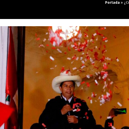
Portada
»
¿C