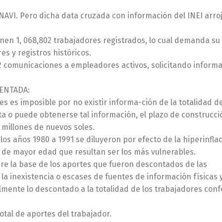
ONAVI. Pero dicha data cruzada con información del INEI arroj
ienen 1, 068,802 trabajadores registrados, lo cual demanda su
s y registros históricos.
2 comunicaciones a empleadores activos, solicitando inform
MENTADA:
es es imposible por no existir informa-ción de la totalidad d
nta o puede obtenerse tal información, el plazo de construcci
 millones de nuevos soles.
los años 1980 a 1991 se diluyeron por efecto de la hiperinflac
s de mayor edad que resultan ser los más vulnerables.
bre la base de los aportes que fueron descontados de las
a inexistencia o escases de fuentes de información físicas y
almente lo descontado a la totalidad de los trabajadores con
otal de aportes del trabajador.