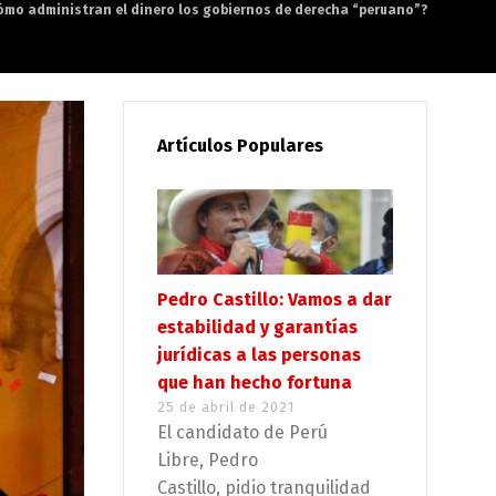
ómo administran el dinero los gobiernos de derecha “peruano”?
Artículos Populares
Pedro Castillo: Vamos a dar
estabilidad y garantías
jurídicas a las personas
que han hecho fortuna
25 de abril de 2021
El candidato de Perú
Libre, Pedro
Castillo, pidio tranquilidad