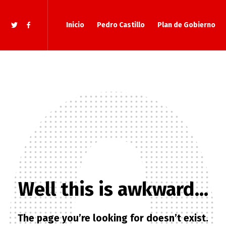
Inicio
Pedro Castillo
Plan de Gobierno
Well this is awkward…
The page you’re looking for doesn’t exist.